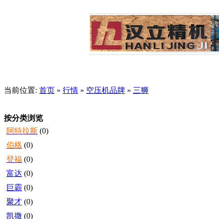
当前位置:
首页
»
行情
»
空压机品牌
»
三狮
按分类浏览
阿特拉斯
(0)
伯格
(0)
登福
(0)
富达
(0)
巨霸
(0)
聚才
(0)
凯撒
(0)