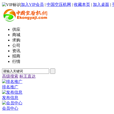
加入VIP会员
|
中国空压机网
|
收藏本页
|
加入桌面
|
供应
商城
求购
公司
资讯
招商
行情
高级搜索
标王直达
排名推广
发布信息
会员中心