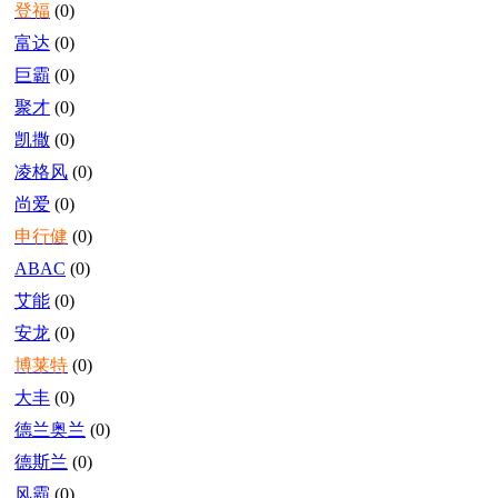
登福
(0)
富达
(0)
巨霸
(0)
聚才
(0)
凯撒
(0)
凌格风
(0)
尚爱
(0)
申行健
(0)
ABAC
(0)
艾能
(0)
安龙
(0)
博莱特
(0)
大丰
(0)
德兰奥兰
(0)
德斯兰
(0)
风霸
(0)