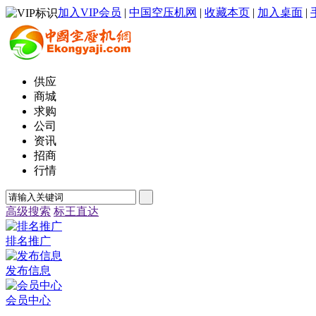
加入VIP会员
|
中国空压机网
|
收藏本页
|
加入桌面
|
供应
商城
求购
公司
资讯
招商
行情
高级搜索
标王直达
排名推广
发布信息
会员中心