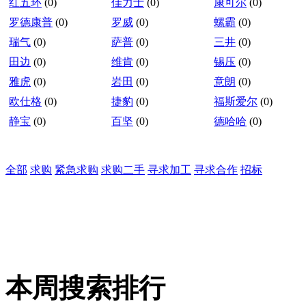
红五环
(0)
佳力士
(0)
康可尔
(0)
罗德康普
(0)
罗威
(0)
螺霸
(0)
瑞气
(0)
萨普
(0)
三井
(0)
田边
(0)
维肯
(0)
锡压
(0)
雅虎
(0)
岩田
(0)
意朗
(0)
欧仕格
(0)
捷豹
(0)
福斯爱尔
(0)
静宝
(0)
百坚
(0)
德哈哈
(0)
全部
求购
紧急求购
求购二手
寻求加工
寻求合作
招标
本周搜索排行